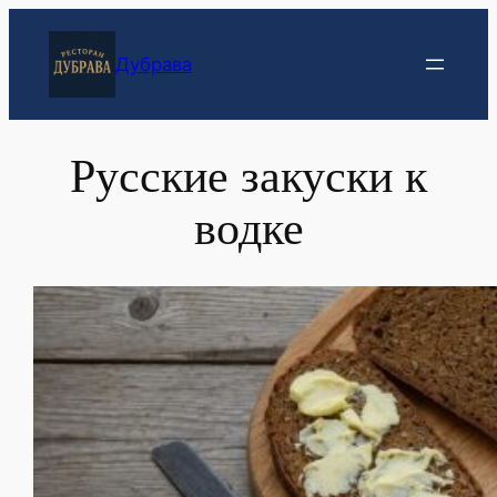
Перейти
к
Дубрава
содержимому
Русские закуски к
водке